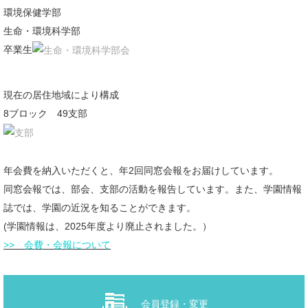
環境保健学部
支部
生命・環境科学部
卒業生
支部連絡先
支部総会・ブロック会議開催状況
現在の居住地域により構成
会員の動物病院検索
8ブロック 49支部
掲載申込
動物病院一覧
年会費を納入いただくと、年2回同窓会報をお届けしています。
同窓会報では、部会、支部の活動を報告しています。また、学園情報
会員登録・変更
誌では、学園の近況を知ることができます。
お問合わせ
(学園情報は、2025年度より廃止されました。）
>> 会費・会報について
会員登録・変更