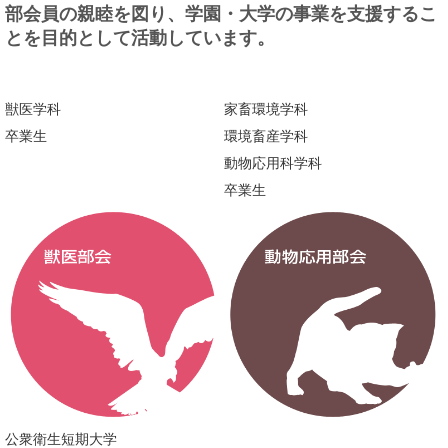
部会員の親睦を図り、学園・大学の事業を支援するこ
とを目的として活動しています。
事業
沿革
獣医学科
家畜環境学科
定款
卒業生
環境畜産学科
役員名簿
動物応用科学科
卒業生
理事・監事
本部事務局
支部役員
支部・部会
獣医部会
動物応用部会
公衆衛生短期大学
生命・環境科学部会