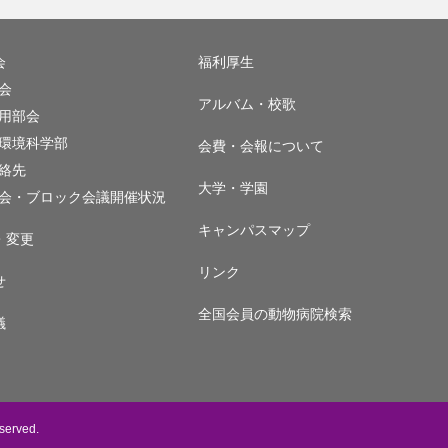
会
福利厚生
会
アルバム・校歌
用部会
環境科学部
会費・会報について
絡先
大学・学園
会・ブロック会議開催状況
キャンパスマップ
・変更
リンク
せ
全国会員の動物病院検索
議
eserved.