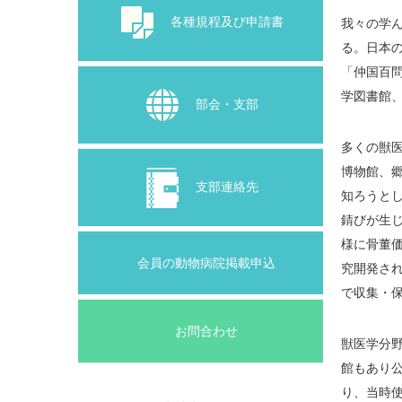
各種規程及び申請書
我々の学
る。日本の
「仲国百
学図書館
部会・支部
多くの獣
博物館、
支部連絡先
知ろうと
錆びが生
様に骨董
会員の動物病院掲載申込
究開発され
で収集・
お問合わせ
獣医学分
館もあり
り、当時