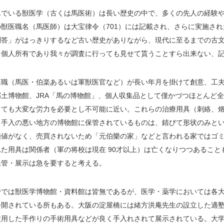
んでいる獣医学（古くは馬医術）は長い歴史の中で、多くの先人の経験
獣医職名（馬医師）は大宝律令（701）には記載され、さらに実施され
問答」がはっきりするなど古い歴史がありながら、現代に至るまでの古
、個人所有であり我々が調査に行っても見せて貰うことすら出来ない、
医職（馬医・伯楽あるいは軍獣医官など）が長い年月を掛けて創意、工
郷土博物館、JRA「馬の博物館」、個人収集品として僅かづつほとんど
しても大変な労力を必要とし不可能に近い。これらの治療用具（刺絡、
じ手入の悪い地方の博物館に保管されているものは、錆びて形状のみと
価値がなく、売買されないため「元伯樂の家」などと言われる家ではゴ
た用具は関係者（軍の将校は現在 90才以上）は亡くなりつつあるこ
保管・展示は急を要すると考える。
野では獣医学博物館・資料館は皆無であるが、医学・薬学においては各
公開されている所もある。大阪の淀屋橋には緒方洪庵先生の設立した適
使用した手作りの手術用具などが良く手入れされて展示されている。大