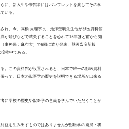
さらに、新入生や来館者にはパンフレットを渡してその学
れている。
され、今、高橋 貢理事長、池澤聖明先生他が獣医資料館
具が錆びなどで滅失することを恐れて15年ほど前から知
（事務局；麻布大）で6回に渡り発表、獣医畜産新報
は投稿中である。
ある。この資料館が設置されると、日本で唯一の獣医資料
を張って、日本の獣医学の歴史を説明できる場所が出来る
館者に学校の歴史や獣医学の意義を学んでいただくことが
銭利益を生み出すものではありませんが獣医学の発展・将