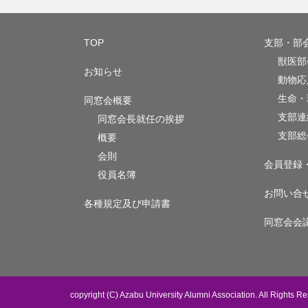
TOP
支部・部
獣医部
お知らせ
動物応
生命・
同窓会概要
支部連
同窓会長就任の挨拶
支部総
概要
会則
会員登録
役員名簿
お問い合
各種規定及び申請書
同窓会会
copyright (C) Azabu University Alumni Association. All Rights R