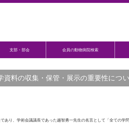
支部・部会
会員の動物病院検索
学資料の収集・保管・展示の重要性につ
長であり、学術会議議長であった越智勇一先生の名言として「全ての学