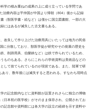
や科学の積み重ねの成果の上に成り立っている学問であ
た治療内容は平仲国が中国より帰朝（804）後から記録
文書（獣医学書・絵など）は僅かに国立図書館、一部の大
記録にはあるが滅失した古文書もある。
夫、改良して作り上げた治療用具にいたっては地方の民俗
全国に分散しており、獣医学徒が研究やその発展の歴史を
烙鉄、削蹄用具、伯樂鋏など）は鉄で作られているため、
いうものもある。さらにこれらの学術資料は美術品などの
ミとして捨てられているのが現状である。また、陸軍で研
ともあり、数年後には滅失すると思われる。すなわち現時点
大学の記念館内などに資料館が設置されさらに独立の博物
塾（日本初の医学校）がそのまま保存され、公開されてお
学の記念館や資料館には各大学の設立の経緯を示す資料や