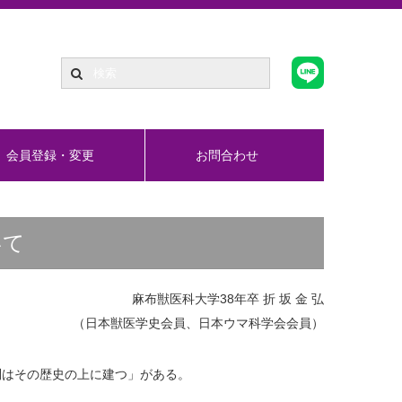
会員登録・変更
お問合わせ
いて
麻布獣医科大学38年卒 折 坂 金 弘
（日本獣医学史会員、日本ウマ科学会会員）
問はその歴史の上に建つ」がある。