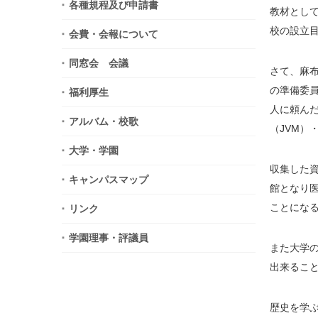
各種規程及び申請書
教材とし
校の設立
会費・会報について
同窓会 会議
さて、麻
の準備委
福利厚生
人に頼ん
アルバム・校歌
（JVM）
大学・学園
収集した
キャンパスマップ
館となり
ことにな
リンク
学園理事・評議員
また大学
出来るこ
歴史を学