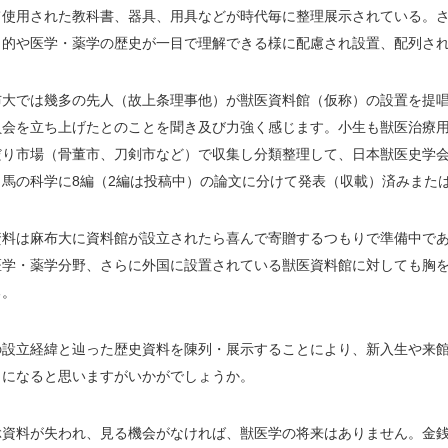
て使用された教科書、器具、用具などが時代毎に整理展示されている。
目的や医学・薬学の歴史が一目で理解できる様に配慮され設置、配列さ
布大では幾多の先人（故上条理事他）が獣医資料館（仮称）の設置を提唱
員会を立ち上げたとのことを聞き及び力強く感じます。小生も獣医治療用
だり市場（骨董市、刀剣市など）で収集し分類整理して、日本獣医史学会
・馬の科学に8編（2編は投稿中）の論文に分けて発表（収載）済みまた
資料は麻布大に資料館が設立されたら喜んで寄贈するつもりで準備中で
医学・薬学分野、さらに外国に設置されている獣医資料館に対しても胸
る。
の設立経緯と辿った歴史資料を陳列・展示することにより、新入生や来
とになると思いますがいかがでしょうか。
ぶ資料が失われ、見る機会がなければ、獣医学の将来はありません。金